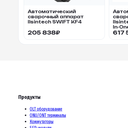
Автоматический
Авто
сварочный аппарат
свар
Ilsintech SWIFT KF4
Ilsin
In-On
205 838
₽
617 
Продукты
OLT оборудование
ONU/ONT терминалы
Коммутаторы
SFP-модули