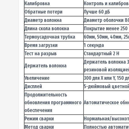
Калибровка
Контроль и калибров
Обратные потери
Лучше 60 дБ
Диаметр волокна
Диаметр оболочки 80
Длина скола волокна
Покрытие менее 250 
Термоусадочная трубка
60мм, 50мм, 40мм, 2
Время загрузки
1 секунда
Тест на разрыв
Стандартный 2 Н
Держатель волокна 3 
Держатель волокна
резиновой изоляцие
Увеличение
300 для X или Y, 150 
Дисплей
5-дюймовый цветной 
Продолжительность
обновления программного
Автоматическое обн
обеспечения
Режим сварки
Нормальная/высокото
Метод сварки
Полностью автомати