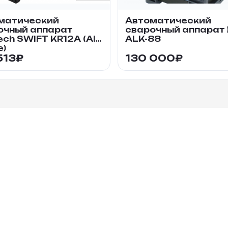
матический
Автоматический
очный аппарат
сварочный аппарат E
tech SWIFT KR12A (All-
ALK-88
e)
513
₽
130 000
₽