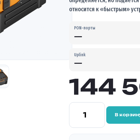
относится к «быстрым» устр
PON-порты
—
Uplink
—
144 
Количество
товара
В корзин
Автоматический
сварочный
аппарат
Signal