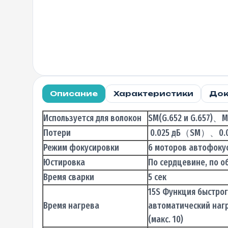
Описание
Характеристики
Док
Используется для волокон
SM(G.652 и G.657
Потери
0.025 дБ（SM）、0.
Режим фокусировки
6 моторов автофоку
Юстировка
По сердцевине, по о
Время сварки
5 сек
15S Функция быстрог
Время нагрева
автоматический наг
(макс. 10)