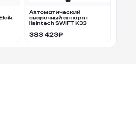
Автоматический
loik
сварочный аппарат
Ilsintech SWIFT K33
383 423
₽