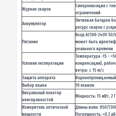
Синхронизация с те
Журнал сварок
ограничений
Литиевая батарея бо
Аккумулятор
ресурс сварок с усад
Вход AC100-240V 50/
Питание
может быть идентиф
реального времени
Температура -15 ~ +
Условия эксплуатации
конденсации), рабоча
ветра: ≤ 15 м/с
Защита аппарата
Водонепроницаемый 
Выбор языка
10 языков
Визуальный локатор
Мощность: 15 мВт, 2 
неисправностей
Измеритель оптической
Длины волн: 850/1300
мощности
Погрешность: <0,3 дБ