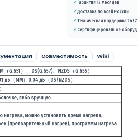
✓
Гарантия 12 месяцев
Fire
✓
Доставка по всей России
AI-
9
✓
Техническая поддержка 24/7
✓
Сертифицированное обору
ументация
Совместимость
Wiki
)、MM（G.651）、DS(G.657)、NZDS（G.655）
01 дБ（MM）0.04 дБ（DS/NZDS）
с
болочке, либо вручную
о нагрева, можно установить время нагрева,
рев (предварительный нагрев), программы нагрева