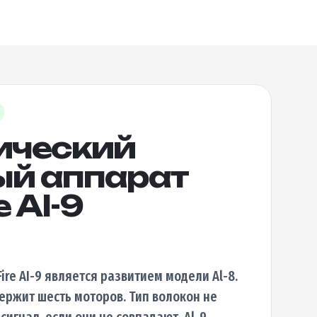
ический
ый аппарат
e AI-9
ire AI-9 является развитием модели Al-8.
ржит шесть моторов. Тип волокон не
сигнал, если они не совпадают. Al-9