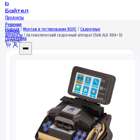
b
Байтел
Продукты
Решения
Главная
/
Монтаж и тестирование ВОЛС
/
Сварочные
Бренды
аппараты
/ Автоматический сварочный аппарат Eloik ALK-88A+ (6
Поддержка
моторов)