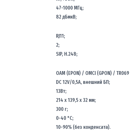
47-1000 МГц;
82 дБмкВ;
RJ11;
2;
SIP, H.248;
OAM (EPON) / OMCI (GPON) / TR069 
DC 12V/0,5A, внешний БП;
13Вт;
214 x 139,5 x 32 мм;
300 г;
0-40 °С;
10-90% (без конденсата).