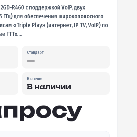
2GD-R460 с поддержкой VoIP, двух
ц, 5 ГГц) для обеспечения широкополосного
сам «Triple Play» (интернет, IP TV, VoIP) по
зе FTTx.…
Стандарт
—
Наличие
В наличии
апросу