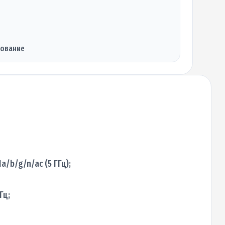
дование
1a/b/g/n/ac (5 ГГц);
Гц;