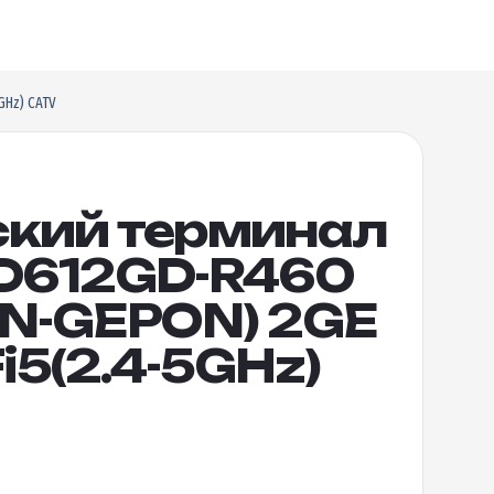
GHz) CATV
ский терминал
FD612GD-R460
N-GEPON) 2GE
i5(2.4-5GHz)