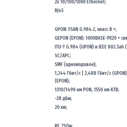
2х 10/100/1000 Ethernet;
RJ45
GPON: FSAN G.984.2, класс B +;
GEPON (EPON): 1000BASE-PX20 + с
ITU-T G.984 (GPON) и IEEE 802.3ah 
SC/APC;
SMF (одномодовое);
1,244 Гбит/с | 2,488 Гбит/с (GPON),
(EPON);
1310/1490 нм PON, 1550 нм КТВ;
-28 дБм;
20 км;
RF, 75Ом;