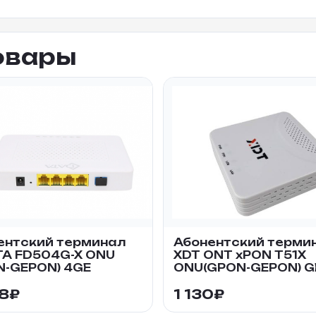
овары
ентский терминал
Абонентский терми
TA FD504G-X ONU
XDT ONT xPON T51X
N-GEPON) 4GE
ONU(GPON-GEPON) G
28
₽
1 130
₽