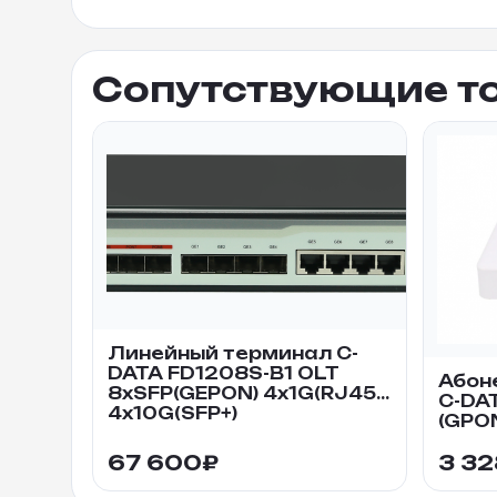
Сопутствующие т
Линейный терминал C-
DATA FD1208S-B1 OLT
Абон
8xSFP(GEPON) 4x1G(RJ45)
C-DA
4x10G(SFP+)
(GPO
67 600
₽
3 3