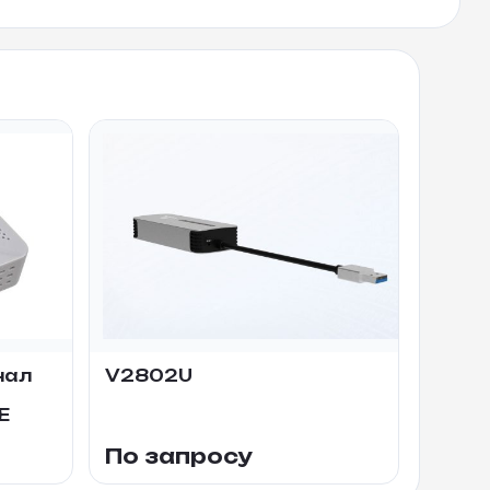
нал
V2802U
E
По запросу