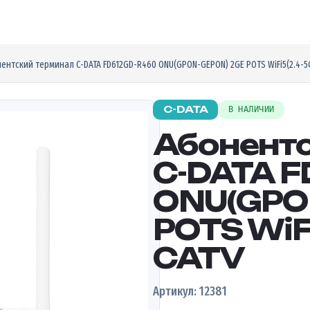
ентский терминал C-DATA FD612GD-R460 ONU(GPON-GEPON) 2GE POTS WiFi5(2.4-5
C-DATA
В НАЛИЧИИ
Абонент
C-DATA 
ONU(GPO
POTS WiF
CATV
Артикул: 12381