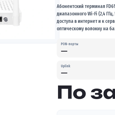
Абонентский терминал FD61
диапазонного Wi-Fi (2,4 ГГ
доступа в интернет и к серви
оптическому волокну на ба
PON-порты
—
Uplink
—
По з