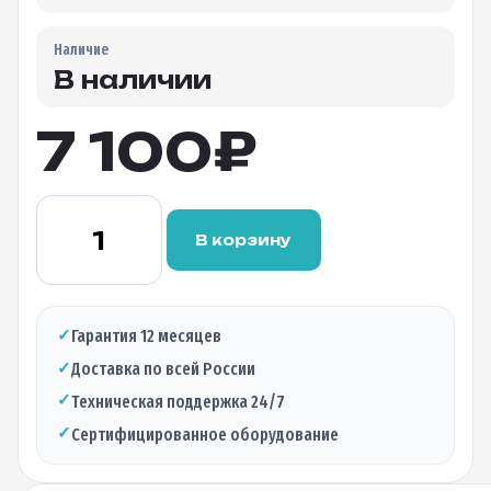
Наличие
В наличии
7 100
₽
Количество
товара
В корзину
Абонентский
терминал
C-
DATA
✓
Гарантия 12 месяцев
FD604GW-
✓
Доставка по всей России
DX
ONU(GPON-
✓
Техническая поддержка 24/7
GEPON)
✓
Сертифицированное оборудование
4GE
2POTS