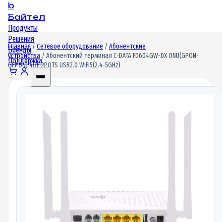
b
Байтел
Продукты
Решения
Главная
/
Сетевое оборудование
/
Абонентские
Бренды
устройства
/ Абонентский терминал C-DATA FD604GW-DX ONU(GPON-
Поддержка
GEPON) 4GE 2POTS USB2.0 WiFi5(2.4-5GHz)