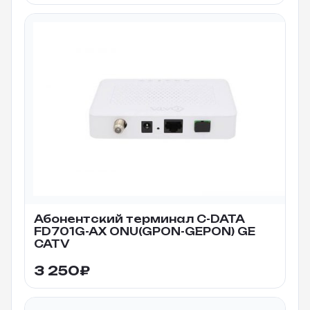
Абонентский терминал C-DATA
FD701G-AX ONU(GPON-GEPON) GE
CATV
3 250
₽