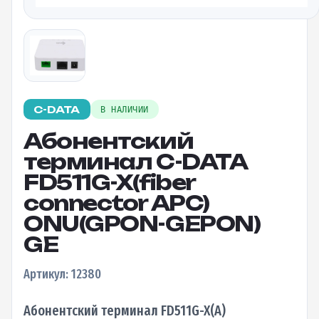
C-DATA
В НАЛИЧИИ
Абонентский
терминал C-DATA
FD511G-X(fiber
connector APC)
ONU(GPON-GEPON)
GE
Артикул: 12380
Абонентский терминал FD511G-X(A)