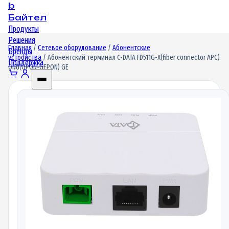
b
Байтел
Продукты
Решения
Главная
/
Сетевое оборудование
/
Абонентские
Бренды
устройства
/ Абонентский терминал C-DATA FD511G-X(fiber connector APC)
Поддержка
ONU(GPON-GEPON) GE