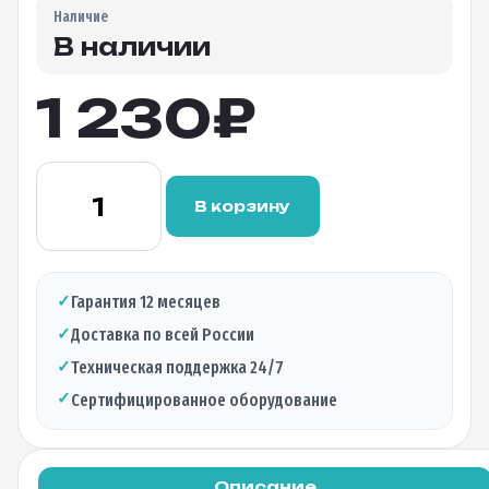
Наличие
В наличии
1 230
₽
Количество
товара
В корзину
Абонентский
терминал
C-
DATA
✓
Гарантия 12 месяцев
FD511G-
✓
Доставка по всей России
X(fiber
connector
✓
Техническая поддержка 24/7
APC)
✓
Сертифицированное оборудование
ONU(GPON-
GEPON)
GE
Описание