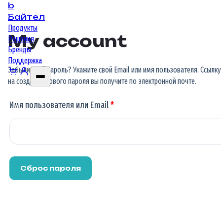
b
Байтел
Продукты
My account
Решения
Бренды
Поддержка
Забыли свой пароль? Укажите свой Email или имя пользователя. Ссылку
на создание нового пароля вы получите по электронной почте.
Имя пользователя или Email
*
Сброс пароля