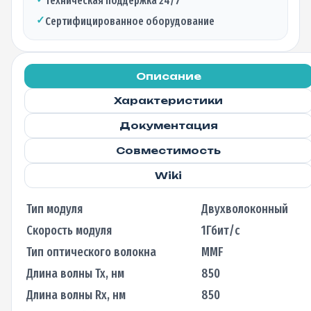
Техническая поддержка 24/7
850нм
✓
Сертифицированное оборудование
(RX-
TX),
550м,
LC
Описание
Характеристики
Документация
Совместимость
Wiki
Тип модуля
Двухволоконный
Скорость модуля
1Гбит/с
Тип оптического волокна
MMF
Длина волны Tx, нм
850
Длина волны Rx, нм
850