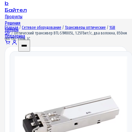
b
Байтел
Продукты
Решения
Главная
/
Сетевое оборудование
/
Трансиверы оптические
/
1GB
Бренды
SFP
/ Оптический трансивер BTL-S1M805L, 1.25Гбит/c, два волокна, 850нм
Поддержка
(RX-TX), 550м, LC