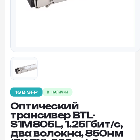
1GB SFP
В НАЛИЧИИ
Оптический
трансивер BTL-
S1M805L, 1.25Гбит/c,
два волокна, 850нм