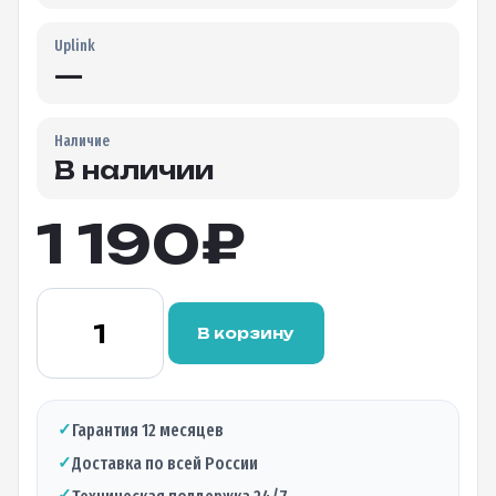
Uplink
—
Наличие
В наличии
1 190
₽
Количество
товара
В корзину
Оптический
трансивер
BTL-
S1M805L,
✓
Гарантия 12 месяцев
1.25Гбит/c,
✓
Доставка по всей России
два
волокна,
✓